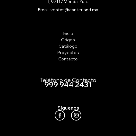
I, 97117 Mérida, Yuc.
Email: ventas@canterland.mx
Inicio
Origen
Catálogo
Proyectos
Contacto
Teléfono de Contacto
999 944 2431
Síguenos